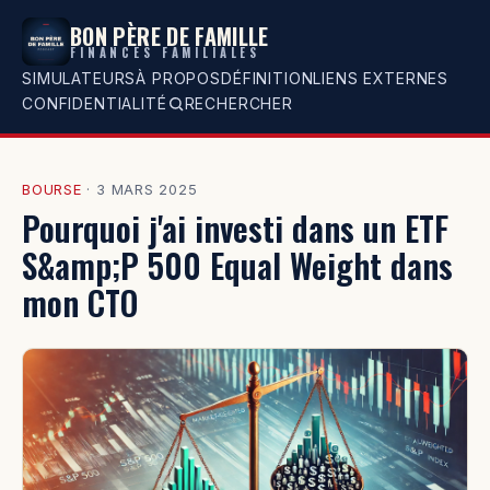
BON PÈRE DE FAMILLE
FINANCES FAMILIALES
SIMULATEURS
À PROPOS
DÉFINITION
LIENS EXTERNES
CONFIDENTIALITÉ
RECHERCHER
BOURSE
·
3 MARS 2025
Pourquoi j'ai investi dans un ETF
S&amp;P 500 Equal Weight dans
mon CTO