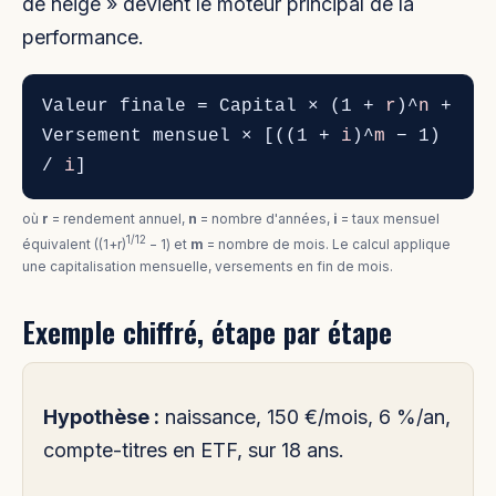
de neige » devient le moteur principal de la
performance.
Valeur finale = Capital × (1 +
r
)^
n
+
Versement mensuel × [((1 +
i
)^
m
− 1)
/
i
]
où
r
= rendement annuel,
n
= nombre d'années,
i
= taux mensuel
1/12
équivalent ((1+r)
− 1) et
m
= nombre de mois. Le calcul applique
une capitalisation mensuelle, versements en fin de mois.
Exemple chiffré, étape par étape
Hypothèse :
naissance, 150 €/mois, 6 %/an,
compte-titres en ETF, sur 18 ans.