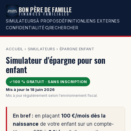
BON PÈRE DE FAMILLE
FINANCES FAMILIALES
SIMULATEURS
À PROPOS
DÉFINITION
LIENS EXTERNES
CONFIDENTIALITÉ
RECHERCHER
ACCUEIL
›
SIMULATEURS
›
ÉPARGNE ENFANT
Simulateur d'épargne pour son
enfant
100 % GRATUIT · SANS INSCRIPTION
Mis à jour le 18 juin 2026
Mis à jour régulièrement selon l'environnement fiscal.
En bref :
en plaçant
100 €/mois dès la
naissance
de votre enfant sur un compte-