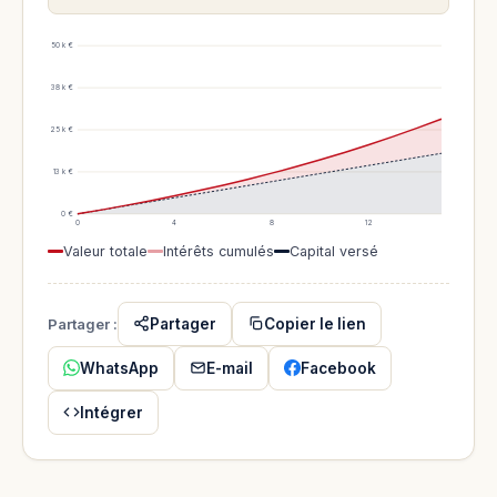
50 k €
38 k €
25 k €
13 k €
0 €
0
4
8
12
Valeur totale
Intérêts cumulés
Capital versé
Partager :
Partager
Copier le lien
WhatsApp
E-mail
Facebook
Intégrer