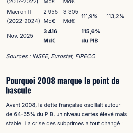
(2017-2022)
Md€
Md€
Macron II
2 955
3 305
111,9%
113,2%
(2022-2024)
Md€
Md€
3 416
115,6%
Nov. 2025
Md€
du PIB
Sources : INSEE, Eurostat, FIPECO
Pourquoi 2008 marque le point de
bascule
Avant 2008, la dette française oscillait autour
de 64-65% du PIB, un niveau certes élevé mais
stable. La crise des subprimes a tout changé :