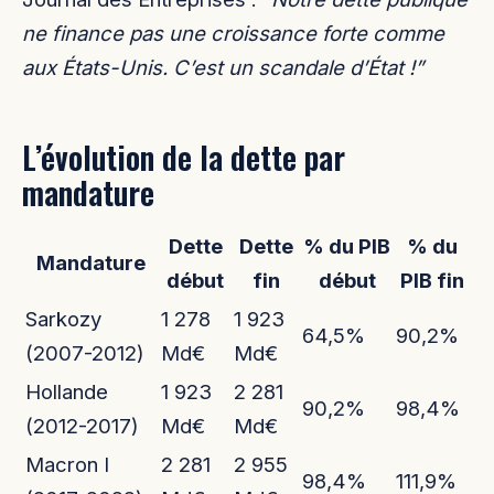
ne finance pas une croissance forte comme
aux États-Unis. C’est un scandale d’État !”
L’évolution de la dette par
mandature
Dette
Dette
% du PIB
% du
Mandature
début
fin
début
PIB fin
Sarkozy
1 278
1 923
64,5%
90,2%
(2007-2012)
Md€
Md€
Hollande
1 923
2 281
90,2%
98,4%
(2012-2017)
Md€
Md€
Macron I
2 281
2 955
98,4%
111,9%