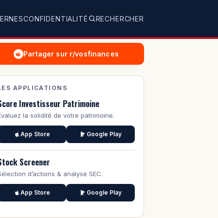
TERNES
CONFIDENTIALITÉ
RECHERCHER
Partager sur r/vosfinances
LES APPLICATIONS
Score Investisseur Patrimoine
Évaluez la solidité de votre patrimoine.
App Store
Google Play
Stock Screener
Sélection d’actions & analyse SEC.
App Store
Google Play