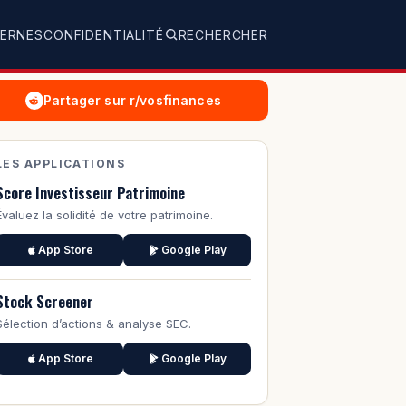
TERNES
CONFIDENTIALITÉ
RECHERCHER
Partager sur r/vosfinances
LES APPLICATIONS
Score Investisseur Patrimoine
Évaluez la solidité de votre patrimoine.
App Store
Google Play
Stock Screener
Sélection d’actions & analyse SEC.
App Store
Google Play