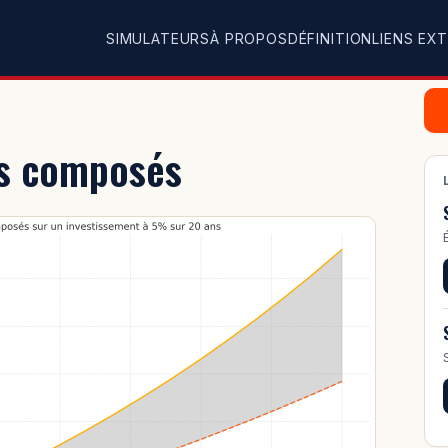
SIMULATEURS
À PROPOS
DÉFINITION
LIENS EX
ais composés