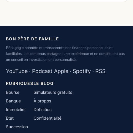
BON PÈRE DE FAMILLE
Pédagogie honnête et transparente des finances personnelles et
familiales. Les contenus partagent une expérience et ne constituent pas
un conseil en investissement personnalisé.
YouTube
·
Podcast Apple
·
Spotify
·
RSS
RUBRIQUES
LE BLOG
Bourse
Simulateurs gratuits
Banque
À propos
Immobilier
Définition
Etat
Confidentialité
Succession