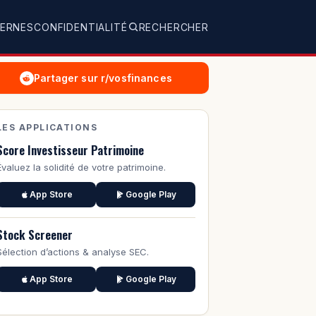
TERNES
CONFIDENTIALITÉ
RECHERCHER
Partager sur r/vosfinances
LES APPLICATIONS
Score Investisseur Patrimoine
Évaluez la solidité de votre patrimoine.
App Store
Google Play
Stock Screener
Sélection d’actions & analyse SEC.
App Store
Google Play