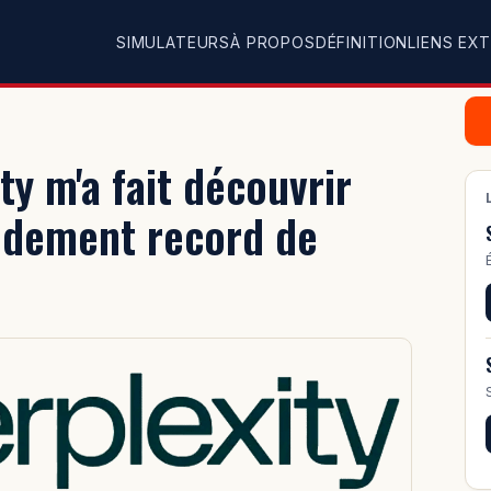
SIMULATEURS
À PROPOS
DÉFINITION
LIENS EX
y m'a fait découvrir
endement record de