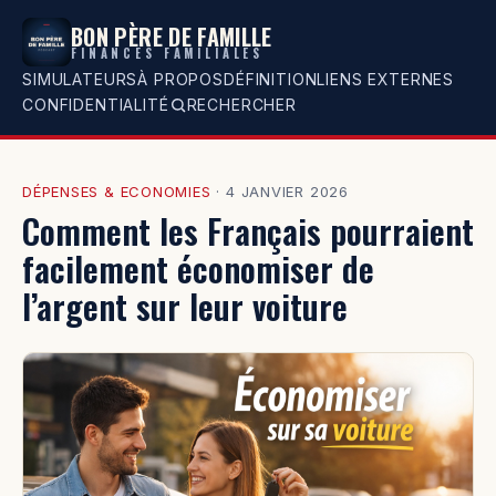
BON PÈRE DE FAMILLE
FINANCES FAMILIALES
SIMULATEURS
À PROPOS
DÉFINITION
LIENS EXTERNES
CONFIDENTIALITÉ
RECHERCHER
DÉPENSES & ECONOMIES
·
4 JANVIER 2026
Comment les Français pourraient
facilement économiser de
l’argent sur leur voiture