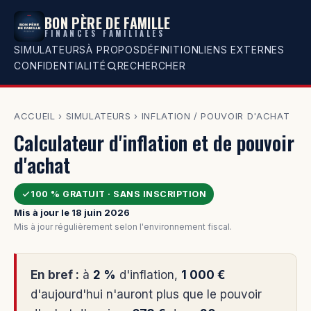
BON PÈRE DE FAMILLE
FINANCES FAMILIALES
SIMULATEURS
À PROPOS
DÉFINITION
LIENS EXTERNES
CONFIDENTIALITÉ
RECHERCHER
ACCUEIL
›
SIMULATEURS
›
INFLATION / POUVOIR D'ACHAT
Calculateur d'inflation et de pouvoir
d'achat
100 % GRATUIT · SANS INSCRIPTION
Mis à jour le 18 juin 2026
Mis à jour régulièrement selon l'environnement fiscal.
En bref :
à
2 %
d'inflation,
1 000 €
d'aujourd'hui n'auront plus que le pouvoir